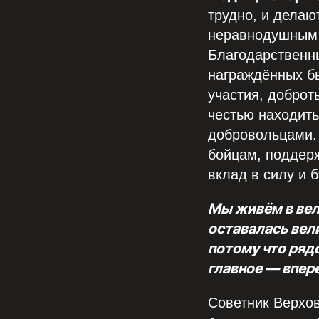
трудно, и делаю
неравнодушны
Благодарственн
награждённых бы
участия, доброт
честью находить
добровольцами.
бойцам, поддерж
вклад в силу и 
Мы живём в вели
оставалась вел
потому что рядо
главное — впер
Советник Верхов