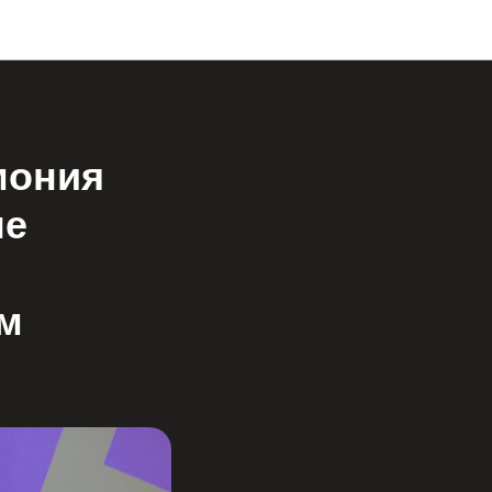
мония
ые
ам