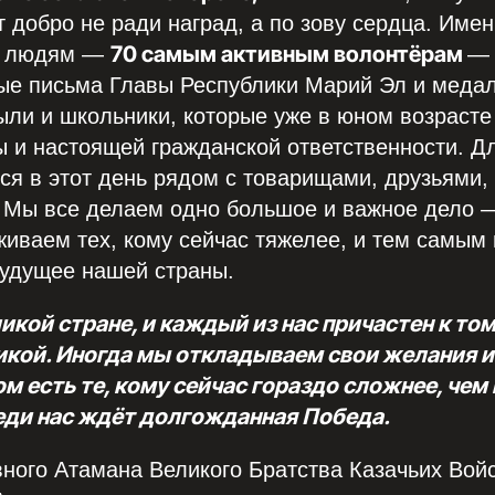
т добро не ради наград, а по зову сердца. Име
70 самым активным волонтёрам
м людям —
— 
ые письма Главы Республики Марий Эл и меда
ли и школьники, которые уже в юном возрасте
ы и настоящей гражданской ответственности. Д
ся в этот день рядом с товарищами, друзьями,
 Мы все делаем одно большое и важное дело 
иваем тех, кому сейчас тяжелее, и тем самым
будущее нашей страны.
кой стране, и каждый из нас причастен к том
икой. Иногда мы откладываем свои желания и
м есть те, кому сейчас гораздо сложнее, чем 
еди нас ждёт долгожданная Победа.
ного Атамана Великого Братства Казачьих Вой