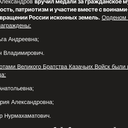
вручил медали за гражданское м
Александров
сть, патриотизм и участие вместе с воинам
звращении России исконных земель.
Орденом 
награждены:
Ольга Андреевна; ️
оман Владимирович.
отами Великого Братства Казачьих Войск были
да:
а Анатольевна; ️
 Мария Александровна; ️
ьдар Нурмахаматович.