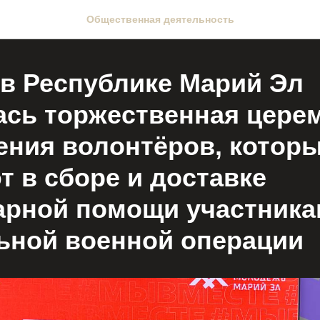
Общественная деятельность
 в Республике Марий Эл
ась торжественная цере
ения волонтёров, котор
т в сборе и доставке
арной помощи участник
ьной военной операции