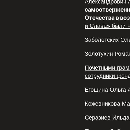
Александрович 
самоотверженно
Отечества в во
и Слава» были 
️️️️️️Заболотских 
️️️️️️Золотухин Р
Почётными грам
сотрудники фон
️️️️️️Егошина Ольг
️️️️️️Кожевникова
️️️️️️Серазиев Ил