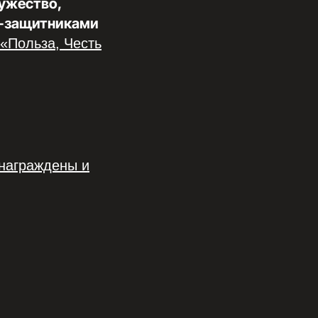
ужество,
и-защитниками
«Польза, Честь
 награждены и