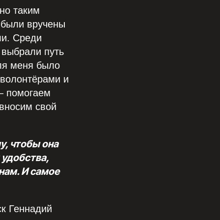
нно таким
были вручены
ли. Среди
 выбрали путь
ля меня было
 волонтёрами и
— помогаем
 вносим свой
у, чтобы она
 удобства,
нам. И самое
ск Геннадий